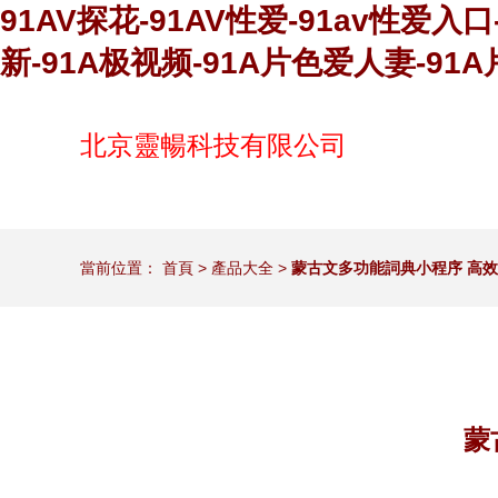
91AV探花-91AV性爱-91av性爱入
新-91A极视频-91A片色爱人妻-91
北京靈暢科技有限公司
當前位置：
首頁
>
產品大全
>
蒙古文多功能詞典小程序 高
蒙